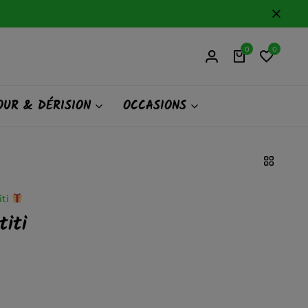
0
0
UR & DÉRISION
OCCASIONS
iti
iti