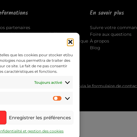
nformations
En savoir plus
os partenaires
Suivre votre comman
ccord du programme d’affiliation
Foire aux questions
outes les politiques légales de la boutique
À propos
ontact
Blog
telles que les cookies pour stocker et/ou
hnologies nous permettra de traiter des
 ce site. Le fait de ne pas consentir
s caractéristiques et fonctions.
Toujours activé
pouvez contacter notre Service Client via le formulaire de conta
Enregistrer les préférences
nfidentialité et gestion des cookies