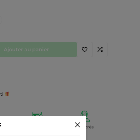
Ajouter au panier
iti
s
Paiement 100%
Service Après
sécurisé
vente