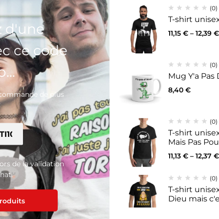
(0)
T-shirt unis
z d'une
11,15
€
–
12,39
€
ec ce code
(0)
...
Mug Y'a Pas 
8,40
€
e commande de plus
pas quoi offrir ? Pour que la personne à laquelle vous souhaitez f
€
(0)
T-shirt unis
tes les instructions nécessaires pour les utiliser au moment du p
Mais Pas Po
eaux.
11,13
€
–
12,37
€
lors de la validation
hat.
(0)
T-shirt unisex
Dieu mais c'
produits
11,14
€
–
12,39