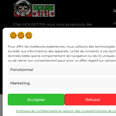
I
N
Chez HOUSETITI® nous vous proposons des
A
produits de haute qualité pour vous offrir la
T
meilleure expérience d'utilisation et des
C
résultats exceptionnels.
Pour offrir les meilleures expériences, nous utilisons des technologies 
accéder aux informations des appareils. Le fait de consentir à ces tec
données telles que le comportement de navigation ou les ID uniques sur
ou de retirer son consentement peut avoir un effet négatif sur certaine
Fonctionnel
Si vous avez des questions vous 
Marketing
Copyright © 2026 HOUSE titi | Site réalisé par
SCW Rocket
Accepter
Refuser
Politique de confidentialité et gestion des cookies
Politique de co