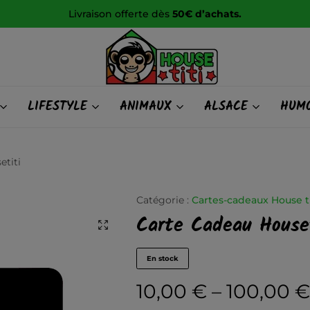
Livraison offerte dès
50€ d’achats.
HOUSE
LIFESTYLE
ANIMAUX
ALSACE
HUMO
titi
etiti
Catégorie :
Cartes-cadeaux House t
Carte Cadeau Houset
En stock
10,00
€
–
100,00
€