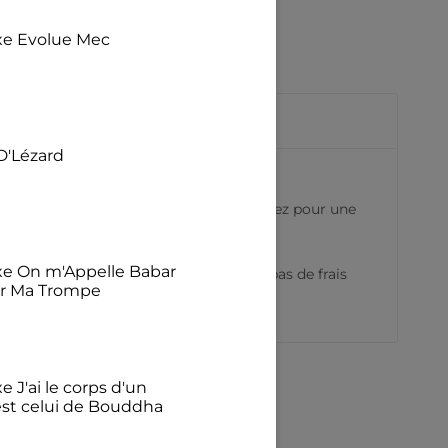
exe Evolue Mec
D'Lézard
aire plaisir ait l’embarras du choix, optez pour une
exe On m'Appelle Babar
assage à la caisse. Nous n’appliquons pas de frais
ur Ma Trompe
e J'ai le corps d'un
est celui de Bouddha
€