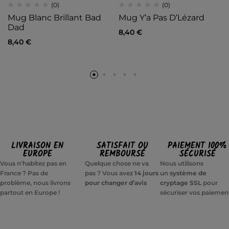
(0)
(0)
Mug Blanc Brillant Bad
Mug Y’a Pas D’Lézard
Dad
8,40
€
8,40
€
LIVRAISON EN
SATISFAIT OU
PAIEMENT 100%
EUROPE
REMBOURSÉ
SÉCURISÉ
Vous n’habitez pas en
Quelque chose ne va
Nous utilisons
France ? Pas de
pas ? Vous avez
14 jours
un
système de
problème, nous livrons
pour changer d’avis
cryptage SSL
pour
partout en Europe !
sécuriser vos paiemen