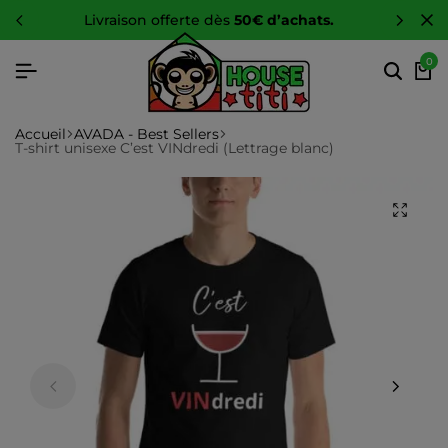
-10 %
sur toute la boutique
0
Accueil
AVADA - Best Sellers
T-shirt unisexe C’est VINdredi (Lettrage blanc)