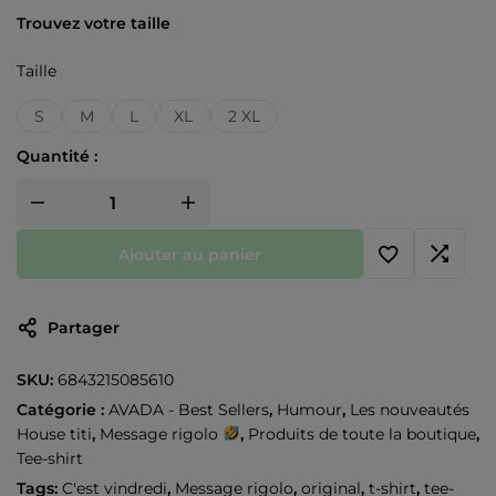
Trouvez votre taille
Taille
S
M
L
XL
2 XL
Quantité :
Ajouter au panier
Partager
SKU:
6843215085610
Catégorie :
AVADA - Best Sellers
,
Humour
,
Les nouveautés
House titi
,
Message rigolo
,
Produits de toute la boutique
,
Tee-shirt
Tags:
C'est vindredi
,
Message rigolo
,
original
,
t-shirt
,
tee-