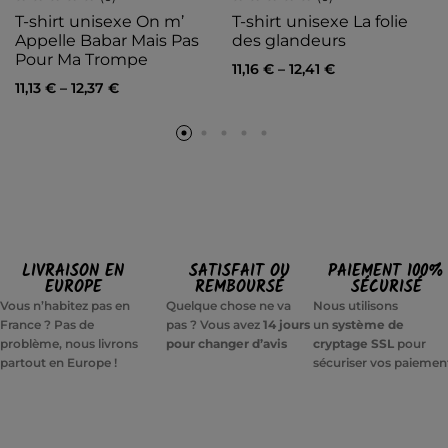
T-shirt unisexe On m’
T-shirt unisexe La folie
Appelle Babar Mais Pas
des glandeurs
Pour Ma Trompe
11,16
€
–
12,41
€
11,13
€
–
12,37
€
LIVRAISON EN
SATISFAIT OU
PAIEMENT 100%
EUROPE
REMBOURSÉ
SÉCURISÉ
Vous n’habitez pas en
Quelque chose ne va
Nous utilisons
France ? Pas de
pas ? Vous avez
14 jours
un
système de
problème, nous livrons
pour changer d’avis
cryptage SSL
pour
partout en Europe !
sécuriser vos paiemen