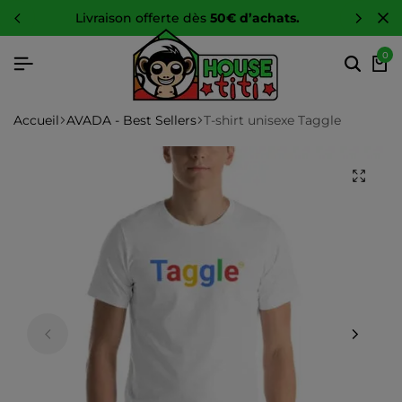
-10 %
sur toute la boutique
0
Accueil
AVADA - Best Sellers
T-shirt unisexe Taggle