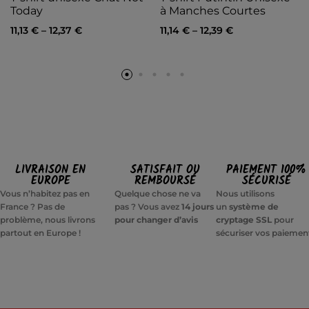
Today
à Manches Courtes
11,13
€
–
12,37
€
11,14
€
–
12,39
€
LIVRAISON EN
SATISFAIT OU
PAIEMENT 100%
EUROPE
REMBOURSÉ
SÉCURISÉ
Vous n’habitez pas en
Quelque chose ne va
Nous utilisons
France ? Pas de
pas ? Vous avez
14 jours
un
système de
problème, nous livrons
pour changer d’avis
cryptage SSL
pour
partout en Europe !
sécuriser vos paiemen