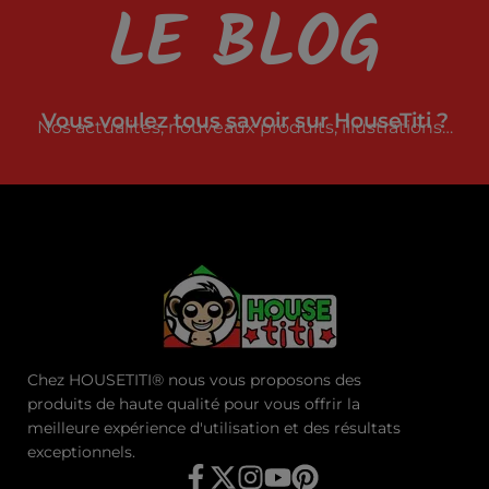
LE BLOG
Vous voulez tous savoir sur HouseTiti ?
Nos actualités, nouveaux produits, illustrations…
Chez HOUSETITI® nous vous proposons des
produits de haute qualité pour vous offrir la
meilleure expérience d'utilisation et des résultats
exceptionnels.