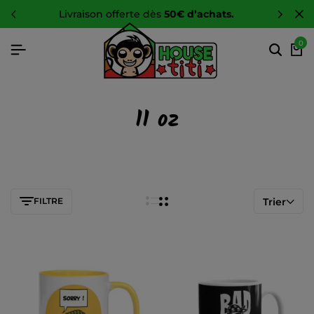
livraison offerte dès
50€ d’achats.
0
11 oz
FILTRE
Trier