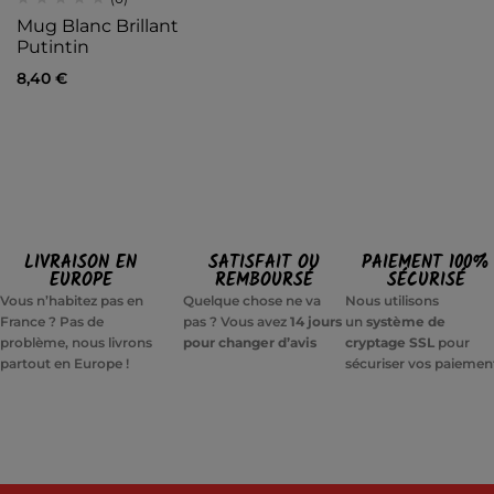
Mug Blanc Brillant
Putintin
8,40
€
LIVRAISON EN
SATISFAIT OU
PAIEMENT 100%
EUROPE
REMBOURSÉ
SÉCURISÉ
Vous n’habitez pas en
Quelque chose ne va
Nous utilisons
France ? Pas de
pas ? Vous avez
14 jours
un
système de
problème, nous livrons
pour changer d’avis
cryptage SSL
pour
partout en Europe !
sécuriser vos paiemen