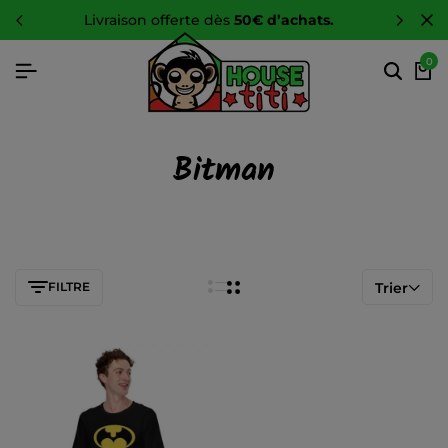
livraison offerte dès
50€ d’achats.
0
Bitman
FILTRE
Trier