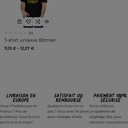
(0)
T-shirt unisexe Bitman
11,13
€
–
12,37
€
LIVRAISON EN
SATISFAIT OU
PAIEMENT 100%
EUROPE
REMBOURSÉ
SÉCURISÉ
Vous n’habitez pas en
Quelque chose ne va
Nous utilisons
France ? Pas de
pas ? Vous avez
14 jours
un
système de
problème, nous livrons
pour changer d’avis
cryptage SSL
pour
partout en Europe !
sécuriser vos paiemen