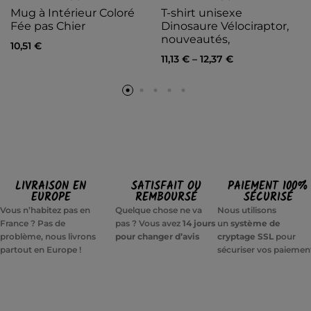
Mug à Intérieur Coloré
T-shirt unisexe
Fée pas Chier
Dinosaure Vélociraptor,
nouveautés,
10,51
€
11,13
€
–
12,37
€
LIVRAISON EN
SATISFAIT OU
PAIEMENT 100%
EUROPE
REMBOURSÉ
SÉCURISÉ
Vous n’habitez pas en
Quelque chose ne va
Nous utilisons
France ? Pas de
pas ? Vous avez
14 jours
un
système de
problème, nous livrons
pour changer d’avis
cryptage SSL
pour
partout en Europe !
sécuriser vos paiemen