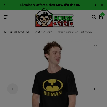
-10 %
sur toute la boutique
0
Accueil
AVADA - Best Sellers
T-shirt unisexe Bitman