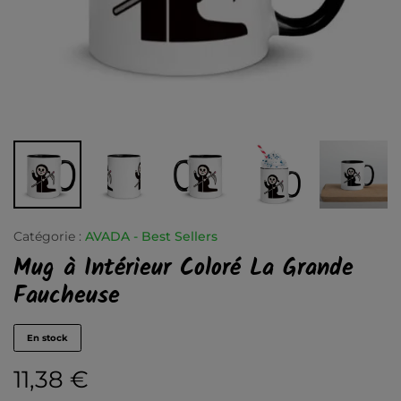
Catégorie :
AVADA - Best Sellers
Mug à Intérieur Coloré La Grande
Faucheuse
En stock
11,38
€