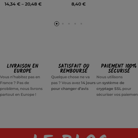
14,34
€
–
20,48
€
8,40
€
LIVRAISON EN
SATISFAIT OU
PAIEMENT 100%
EUROPE
REMBOURSÉ
SÉCURISÉ
Vous n’habitez pas en
Quelque chose ne va
Nous utilisons
France ? Pas de
pas ? Vous avez
14 jours
un
système de
problème, nous livrons
pour changer d’avis
cryptage SSL
pour
partout en Europe !
sécuriser vos paiemen