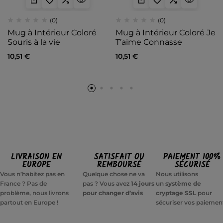
(0)
(0)
Mug à Intérieur Coloré
Mug à Intérieur Coloré Je
Souris à la vie
T’aime Connasse
10,51
€
10,51
€
LIVRAISON EN
SATISFAIT OU
PAIEMENT 100%
EUROPE
REMBOURSÉ
SÉCURISÉ
Vous n’habitez pas en
Quelque chose ne va
Nous utilisons
France ? Pas de
pas ? Vous avez
14 jours
un
système de
problème, nous livrons
pour changer d’avis
cryptage SSL
pour
partout en Europe !
sécuriser vos paiemen