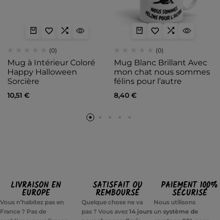
(0)
(0)
Mug à Intérieur Coloré
Mug Blanc Brillant Avec
Happy Halloween
mon chat nous sommes
Sorcière
félins pour l’autre
10,51
€
8,40
€
LIVRAISON EN
SATISFAIT OU
PAIEMENT 100%
EUROPE
REMBOURSÉ
SÉCURISÉ
Vous n’habitez pas en
Quelque chose ne va
Nous utilisons
France ? Pas de
pas ? Vous avez
14 jours
un
système de