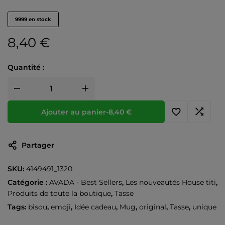
9999 en stock
8,40
€
Quantité :
Ajouter au panier
-
8,40
€
Partager
SKU:
4149491_1320
Catégorie :
AVADA - Best Sellers
,
Les nouveautés House titi
,
Produits de toute la boutique
,
Tasse
Tags:
bisou
,
emoji
,
Idée cadeau
,
Mug
,
original
,
Tasse
,
unique