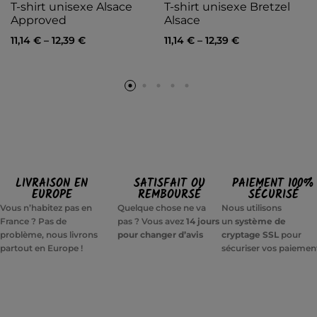
T-shirt unisexe Alsace
T-shirt unisexe Bretzel
Approved
Alsace
11,14
€
–
12,39
€
11,14
€
–
12,39
€
LIVRAISON EN
SATISFAIT OU
PAIEMENT 100%
EUROPE
REMBOURSÉ
SÉCURISÉ
Vous n’habitez pas en
Quelque chose ne va
Nous utilisons
France ? Pas de
pas ? Vous avez
14 jours
un
système de
problème, nous livrons
pour changer d’avis
cryptage SSL
pour
partout en Europe !
sécuriser vos paiemen