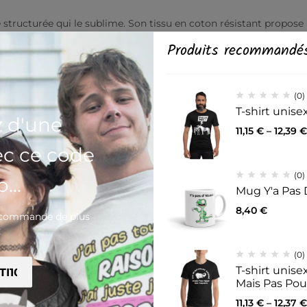
tructurée qui le sublime. Son tissu en coton résistant propose
k. Ajoutez votre design et créez un t-shirt au style intemporel e
Produits recommandé
 polyester
(0)
polyester
T-shirt unis
tton et de 50 % polyester
z d'une
11,15
€
–
12,39
€
ec ce code
(0)
...
Mug Y'a Pas 
ur
8,40
€
e commande de plus
€
, Haïti, République dominicaine, Bangladesh et Mexique
(0)
T-shirt unis
Mais Pas Po
de couleur blanche peut apparaître blanc cassé plutôt que blan
11,13
€
–
12,37
€