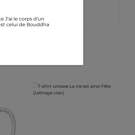
e J'ai le corps d'un
est celui de Bouddha
€
illant Avec mon chat
félins pour l'autre