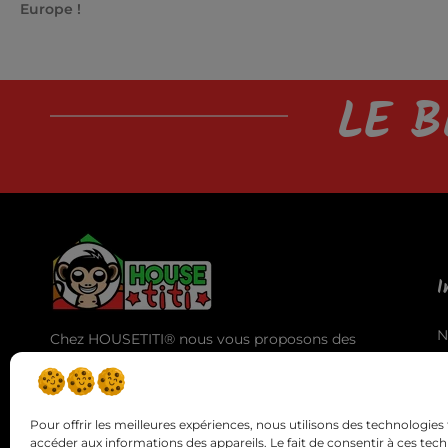
Europe !
LE B
I
N
Chez HOUSETITI® nous vous proposons des
A
produits de haute qualité pour vous offrir la
T
meilleure expérience d'utilisation et des
C
résultats exceptionnels.
Pour offrir les meilleures expériences, nous utilisons des technologies 
accéder aux informations des appareils. Le fait de consentir à ces tec