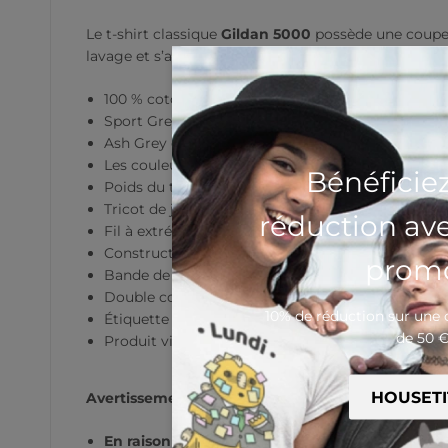
Le t-shirt classique
Gildan 5000
possède une coupe s
lavage et s’adapte parfaitement à n’importe quel loo
100 % coton
Sport Grey est composé de 90 % coton et de 10 %
Ash Grey est composé de 99 % coton et d’1 % de 
Les couleurs Heather sont composées de 50 % co
Bénéficie
Poids du tissu : 170–180 g/m² (5.0–5.3 oz/yd²)
Tricot de jersey pré-rétréci
réduction av
Fil à extrémité ouverte
Construction tubulaire
promo
Bande de propreté au col et aux épaules
Double couture aux manches et à l’ourlet inférie
10% de réduction sur un
Étiquette détachable
de 50 
Produit vierge provenant du Honduras, Nicaragua
Avertissements :
En raison des propriétés du tissu, la variante 