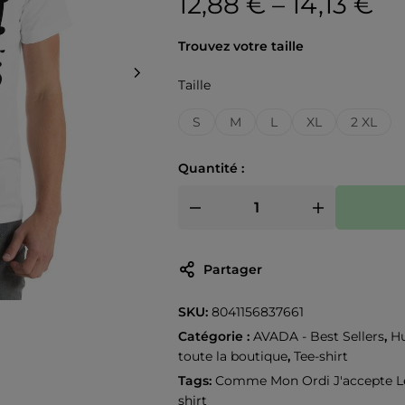
12,88
€
–
14,13
€
Trouvez votre taille
Taille
S
M
L
XL
2 XL
Quantité :
Partager
SKU:
8041156837661
Catégorie :
AVADA - Best Sellers
,
H
toute la boutique
,
Tee-shirt
Tags:
Comme Mon Ordi J'accepte L
shirt