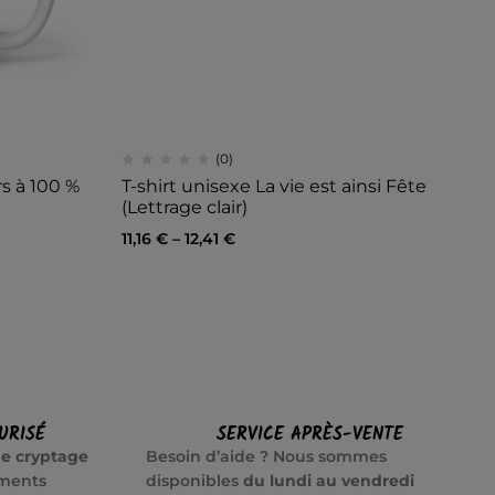
(0)
s à 100 %
T-shirt unisexe La vie est ainsi Fête
T-
(Lettrage clair)
14
11,16
€
–
12,41
€
URISÉ
SERVICE APRÈS-VENTE
e cryptage
Besoin d’aide ? Nous sommes
ements
disponibles
du lundi au vendredi