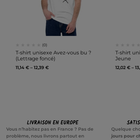
(0)
T-shirt unisexe Avez-vous bu ?
T-shirt un
(Lettrage foncé)
Jeune
11,14
€
–
12,39
€
12,02
€
–
13
LIVRAISON EN EUROPE
SATI
Vous n’habitez pas en France ? Pas de
Quelque cho
problème, nous livrons partout en
jours pour c