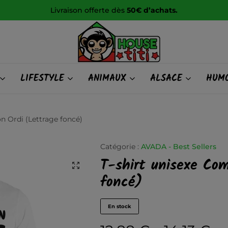
HOUSE
LIFESTYLE
ANIMAUX
ALSACE
HUMO
titi
 Ordi (Lettrage foncé)
Catégorie :
AVADA - Best Sellers
T-shirt unisexe Co
foncé)
En stock