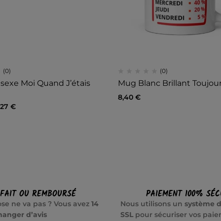
(0)
(0)
isexe Moi Quand J’étais
Mug Blanc Brillant Toujour
8,40
€
,27
€
SFAIT OU REMBOURSÉ
PAIEMENT 100% SÉC
se ne va pas ? Vous avez
14
Nous utilisons un
système d
hanger d’avis
SSL
pour sécuriser vos pai