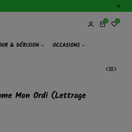
-10 %
sur toute la boutique
0
0
UR & DÉRISION
OCCASIONS
mme Mon Ordi (Lettrage