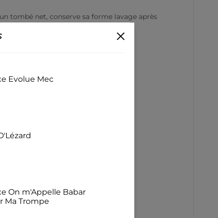
 un tombé net, conserve sa forme lavage après
t élégant.
s
exe Evolue Mec
D'Lézard
exe On m'Appelle Babar
ur Ma Trompe
c vif.