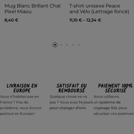
Mug Blanc Brillant Chat
T-shirt unisexe Peace
Pixel Miaou
and Vélo (Lettrage foncé)
8,40
€
11,10
€
–
12,34
€
LIVRAISON EN
SATISFAIT OU
PAIEMENT 100%
EUROPE
REMBOURSÉ
SÉCURISÉ
Vous n’habitez pas en
Quelque chose ne va
Nous utilisons
France ? Pas de
pas ? Vous avez
14 jours
un
système de
problème, nous livrons
pour changer d’avis
cryptage SSL
pour
partout en Europe !
sécuriser vos paiemen