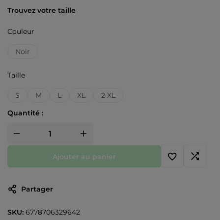
Trouvez votre taille
Couleur
Noir
Taille
S
M
L
XL
2 XL
Quantité :
Ajouter au panier
Partager
SKU:
6778706329642