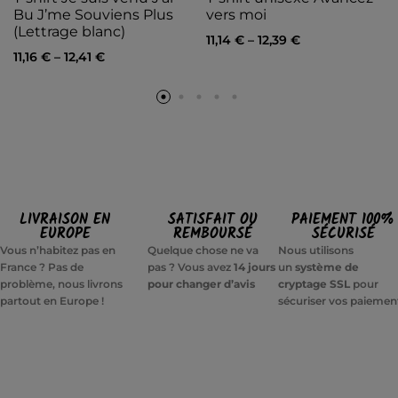
Bu J’me Souviens Plus
vers moi
(Lettrage blanc)
11,14
€
–
12,39
€
11,16
€
–
12,41
€
LIVRAISON EN
SATISFAIT OU
PAIEMENT 100%
EUROPE
REMBOURSÉ
SÉCURISÉ
Vous n’habitez pas en
Quelque chose ne va
Nous utilisons
France ? Pas de
pas ? Vous avez
14 jours
un
système de
problème, nous livrons
pour changer d’avis
cryptage SSL
pour
partout en Europe !
sécuriser vos paiemen