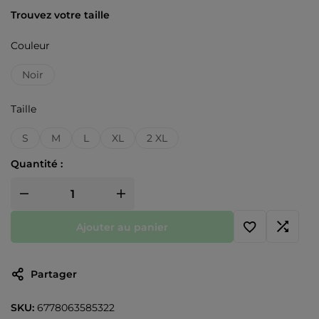
Trouvez votre taille
Couleur
Noir
Taille
S
M
L
XL
2 XL
Quantité :
Ajouter au panier
Partager
SKU:
6778063585322