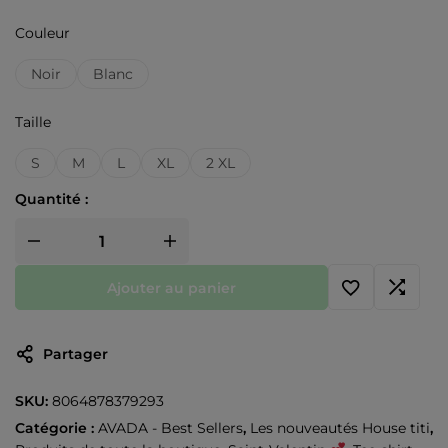
Couleur
Noir
Blanc
Taille
S
M
L
XL
2 XL
Quantité :
Ajouter au panier
Partager
SKU:
8064878379293
Catégorie :
AVADA - Best Sellers
,
Les nouveautés House titi
,