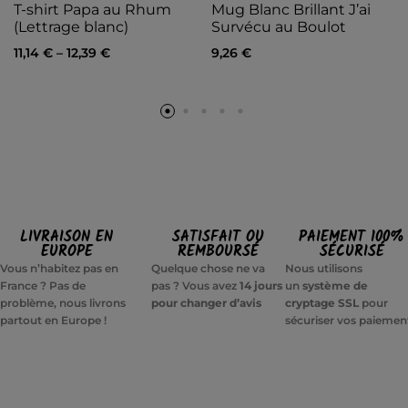
T-shirt Papa au Rhum
Mug Blanc Brillant J’ai
(Lettrage blanc)
Survécu au Boulot
11,14
€
–
12,39
€
9,26
€
LIVRAISON EN
SATISFAIT OU
PAIEMENT 100%
EUROPE
REMBOURSÉ
SÉCURISÉ
Vous n’habitez pas en
Quelque chose ne va
Nous utilisons
France ? Pas de
pas ? Vous avez
14 jours
un
système de
problème, nous livrons
pour changer d’avis
cryptage SSL
pour
partout en Europe !
sécuriser vos paiemen