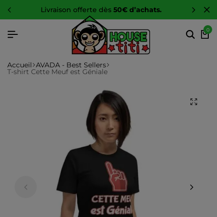
s.
-10 %
sur toute la boutique
0
Accueil
AVADA - Best Sellers
T-shirt Cette Meuf est Géniale