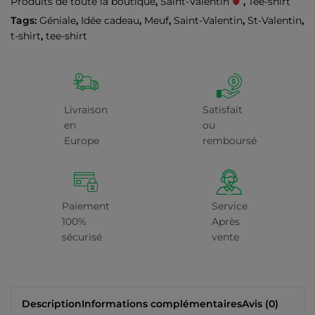
Produits de toute la boutique
,
Saint-Valentin
,
Tee-shirt
Tags:
Géniale
,
Idée cadeau
,
Meuf
,
Saint-Valentin
,
St-Valentin
,
t-shirt
,
tee-shirt
Livraison
Satisfait
en
ou
Europe
remboursé
Paiement
Service
100%
Après
sécurisé
vente
Description
Informations complémentaires
Avis (0)