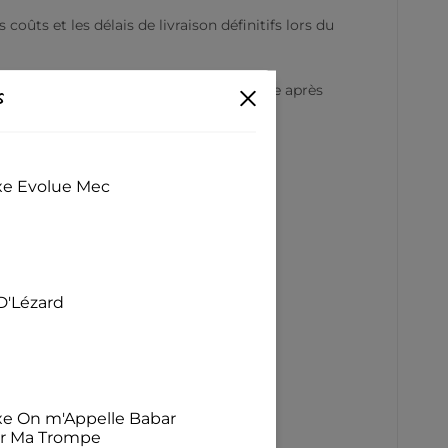
oûts et les délais de livraison définitifs lors du
s
 un tombé net, conserve sa forme lavage après
t élégant.
exe Evolue Mec
D'Lézard
exe On m'Appelle Babar
ur Ma Trompe