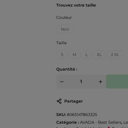
Trouvez votre taille
Couleur
Noir
Taille
S
M
L
XL
2 XL
Quantité :
Partager
SKU:
8065147863325
Catégorie :
AVADA - Best Sellers
,
Le