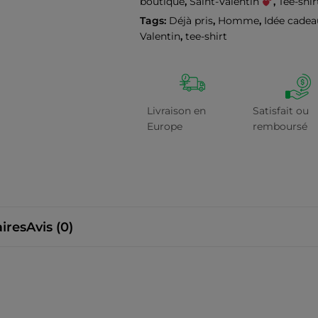
boutique
,
Saint-Valentin
,
Tee-shir
Tags:
Déjà pris
,
Homme
,
Idée cadea
Valentin
,
tee-shirt
Livraison en
Satisfait ou
Europe
remboursé
ires
Avis (0)