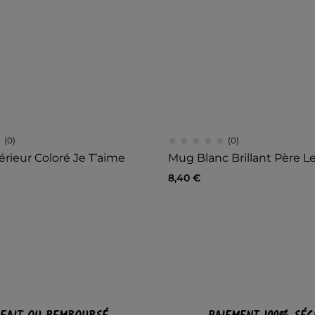
(0)
(0)
érieur Coloré Je T’aime
Mug Blanc Brillant Père L
8,40
€