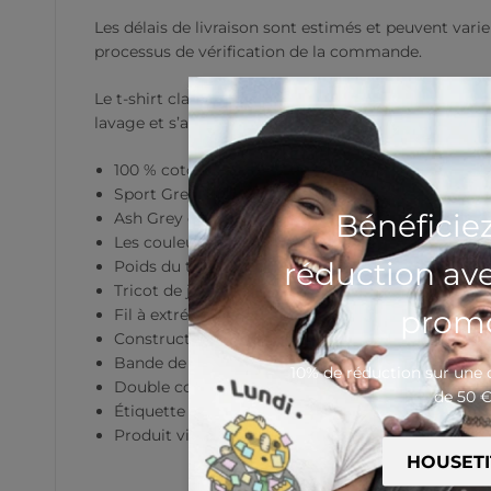
Les délais de livraison sont estimés et peuvent varie
processus de vérification de la commande.
Le t-shirt classique
Gildan 5000
possède une coupe s
lavage et s’adapte parfaitement à n’importe quel loo
100 % coton
Sport Grey est composé de 90 % coton et de 10 %
Bénéficie
Ash Grey est composé de 99 % coton et d’1 % de 
Les couleurs Heather sont composées de 50 % co
réduction av
Poids du tissu : 170–180 g/m² (5.0–5.3 oz/yd²)
Tricot de jersey pré-rétréci
promo
Fil à extrémité ouverte
Construction tubulaire
Bande de propreté au col et aux épaules
10% de réduction sur un
Double couture aux manches et à l’ourlet inférie
de 50 
Étiquette détachable
Produit vierge provenant du Honduras, Nicaragua