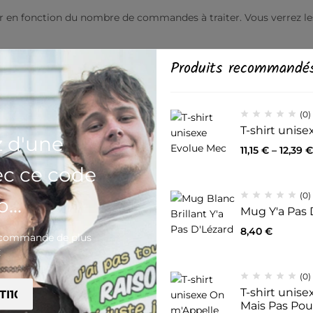
r en fonction du nombre de commandes à traiter. Vous verrez les c
Produits recommandé
tructurée qui le sublime. Son tissu en coton résistant propose
k. Ajoutez votre design et créez un t-shirt au style intemporel e
(0)
 polyester
T-shirt unis
z d'une
polyester
11,15
€
–
12,39
€
tton et de 50 % polyester
ec ce code
(0)
...
Mug Y'a Pas 
8,40
€
e commande de plus
ur
€
(0)
, Haïti, République dominicaine, Bangladesh et Mexique
T-shirt unis
Mais Pas Po