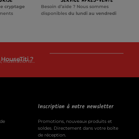
URISÉ
SERVICE APRÈS-VENTE
e cryptage
Besoin d’aide ? Nous sommes
ements
disponibles
du lundi au vendredi
 HouseTiti ?
 illustrations…
Inscription à notre newsletter
de
Promotions, nouveaux produits et
soldes. Directement dans votre boîte
de réception.