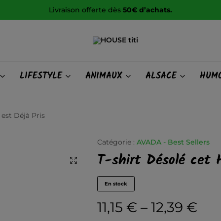
HOUSE
titi
LIFESTYLE
ANIMAUX
ALSACE
HUMO
est Déjà Pris
Catégorie :
AVADA - Best Sellers
T-shirt Désolé cet
En stock
11,15
€
–
12,39
€