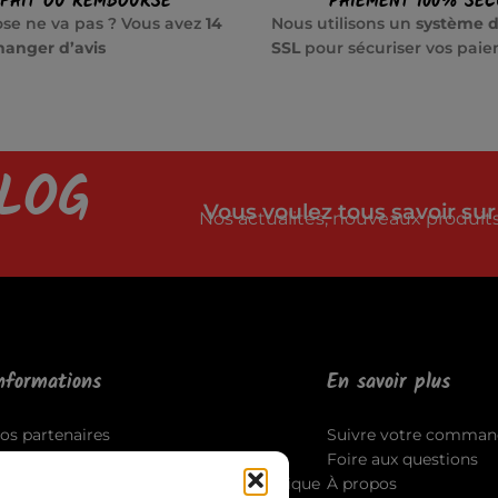
SFAIT OU REMBOURSÉ
PAIEMENT 100% SÉC
se ne va pas ? Vous avez
14
Nous utilisons un
système d
hanger d’avis
SSL
pour sécuriser vos pai
LOG
Vous voulez tous savoir sur
Nos actualités, nouveaux produits,
nformations
En savoir plus
os partenaires
Suivre votre comman
ccord du programme d’affiliation
Foire aux questions
outes les politiques légales de la boutique
À propos