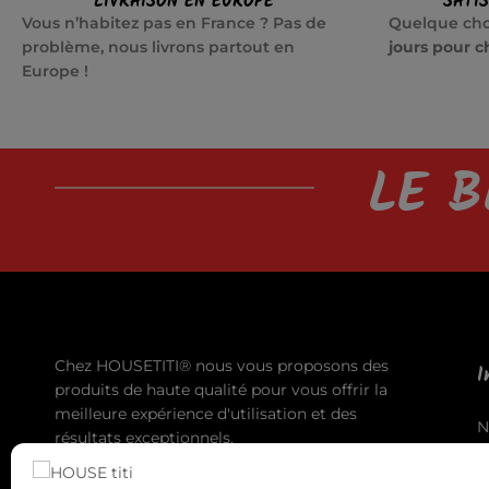
LIVRAISON EN EUROPE
SATI
Vous n’habitez pas en France ? Pas de
Quelque cho
problème, nous livrons partout en
jours pour c
Europe !
LE B
Chez HOUSETITI® nous vous proposons des
I
produits de haute qualité pour vous offrir la
meilleure expérience d'utilisation et des
N
résultats exceptionnels.
A
T