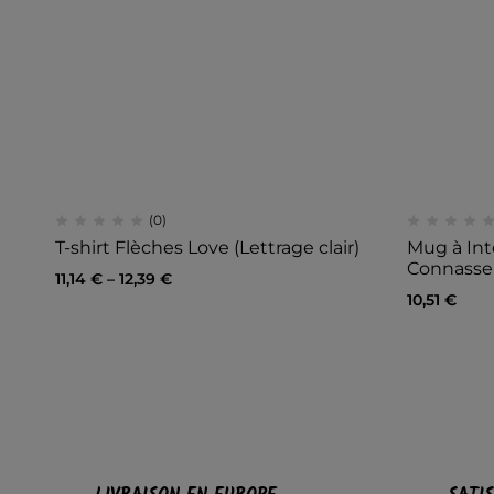
(0)
T-shirt Flèches Love (Lettrage clair)
Mug à Int
Connasse
11,14
€
–
12,39
€
10,51
€