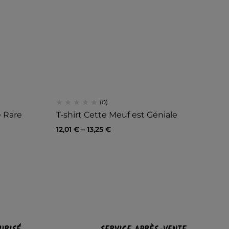
(0)
e Rare
T-shirt Cette Meuf est Géniale
Mu
12,01
€
–
13,25
€
8,