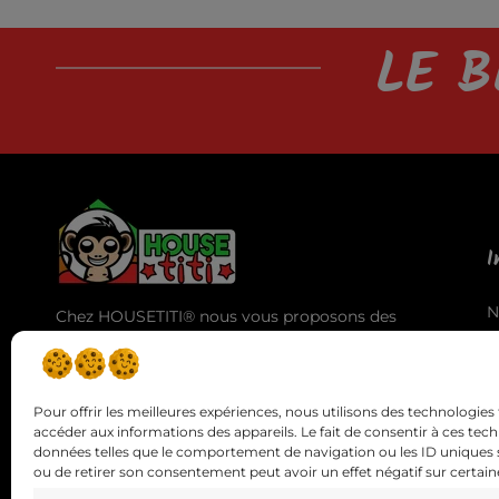
LE B
I
N
Chez HOUSETITI® nous vous proposons des
A
produits de haute qualité pour vous offrir la
T
meilleure expérience d'utilisation et des
C
résultats exceptionnels.
Pour offrir les meilleures expériences, nous utilisons des technologies 
accéder aux informations des appareils. Le fait de consentir à ces tec
données telles que le comportement de navigation ou les ID uniques sur
ou de retirer son consentement peut avoir un effet négatif sur certaine