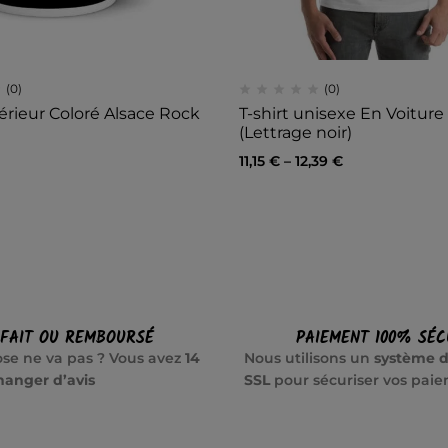
(0)
(0)
érieur Coloré Alsace Rock
T-shirt unisexe En Voitur
(Lettrage noir)
11,15
€
–
12,39
€
SFAIT OU REMBOURSÉ
PAIEMENT 100% SÉC
se ne va pas ? Vous avez
14
Nous utilisons un
système d
hanger d’avis
SSL
pour sécuriser vos pai