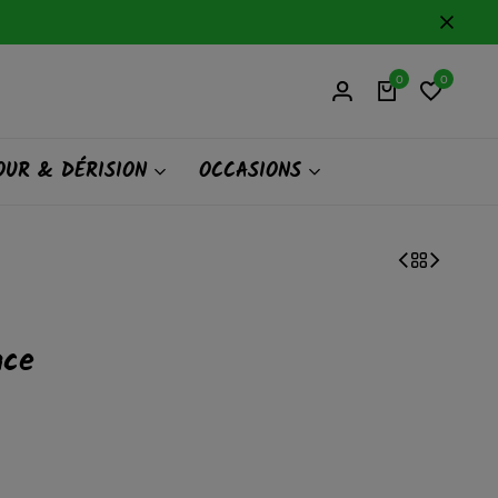
0
0
UR & DÉRISION
OCCASIONS
ace