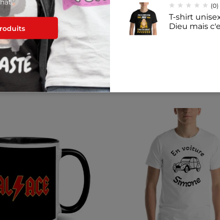
hat.
(0)
T-shirt unisex
Dieu mais c'
produits
11,14
€
–
12,39
Produits similaires
(0)
Mug Blanc Br
nous sommes 
8,40
€