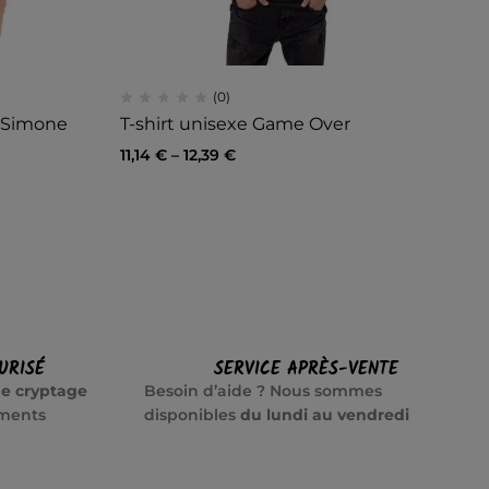
(0)
e Simone
T-shirt unisexe Game Over
T-
11,14
€
–
12,39
€
11,
URISÉ
SERVICE APRÈS-VENTE
e cryptage
Besoin d’aide ? Nous sommes
ements
disponibles
du lundi au vendredi