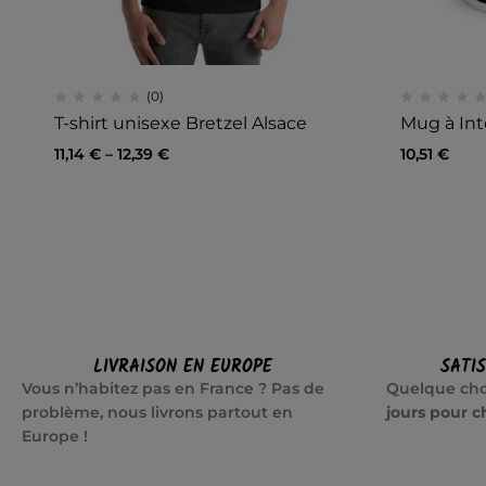
(0)
T-shirt unisexe Bretzel Alsace
Mug à Int
11,14
€
–
12,39
€
10,51
€
LIVRAISON EN EUROPE
SATI
Vous n’habitez pas en France ? Pas de
Quelque cho
problème, nous livrons partout en
jours pour c
Europe !