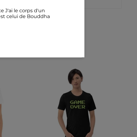
e J'ai le corps d'un
est celui de Bouddha
€
illant Avec mon chat
félins pour l'autre