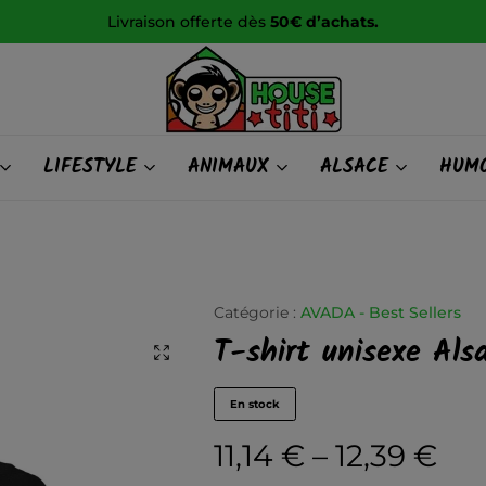
Livraison offerte dès
50€ d’achats.
HOUSE
LIFESTYLE
ANIMAUX
ALSACE
HUMO
titi
Catégorie :
AVADA - Best Sellers
T-shirt unisexe Als
En stock
11,14
€
–
12,39
€