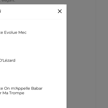
t élégant.
s
exe Evolue Mec
D'Lézard
exe On m'Appelle Babar
ur Ma Trompe
c vif.