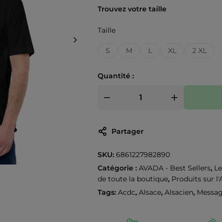
Trouvez votre taille
Taille
S
M
L
XL
2 XL
Quantité :
Partager
SKU:
6861227982890
Catégorie :
AVADA - Best Sellers
,
Le
de toute la boutique
,
Produits sur l'
Tags:
Acdc
,
Alsace
,
Alsacien
,
Messag