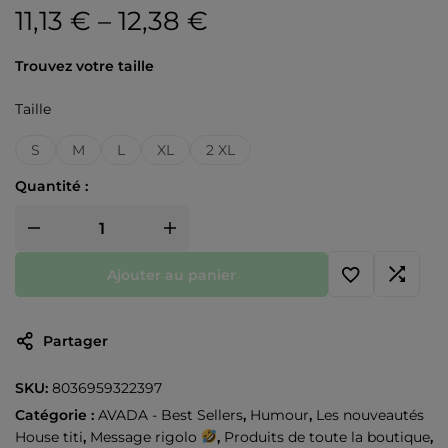
11,13
€
–
12,38
€
Trouvez votre taille
Taille
S
M
L
XL
2 XL
Quantité :
Ajouter au panier
Partager
SKU:
8036959322397
Catégorie :
AVADA - Best Sellers
,
Humour
,
Les nouveautés
House titi
,
Message rigolo
,
Produits de toute la boutique
,