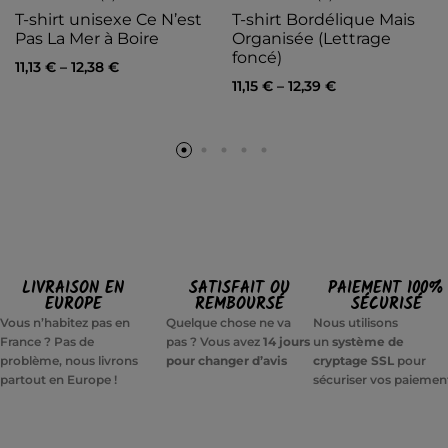
T-shirt unisexe Ce N’est
T-shirt Bordélique Mais
Pas La Mer à Boire
Organisée (Lettrage
foncé)
11,13
€
–
12,38
€
11,15
€
–
12,39
€
LIVRAISON EN
SATISFAIT OU
PAIEMENT 100%
EUROPE
REMBOURSÉ
SÉCURISÉ
Vous n’habitez pas en
Quelque chose ne va
Nous utilisons
France ? Pas de
pas ? Vous avez
14 jours
un
système de
problème, nous livrons
pour changer d’avis
cryptage SSL
pour
partout en Europe !
sécuriser vos paiemen