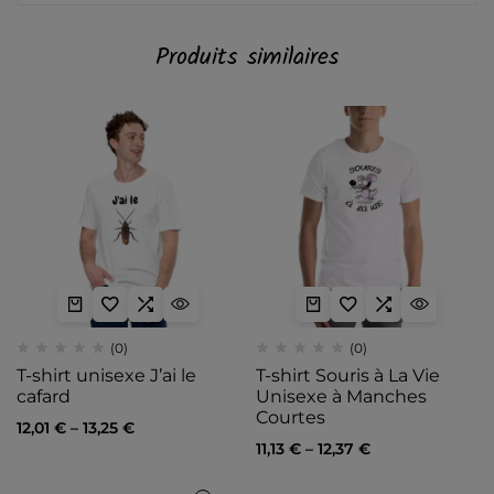
Produits similaires
(0)
(0)
T-shirt unisexe J’ai le
T-shirt Souris à La Vie
cafard
Unisexe à Manches
Courtes
12,01
€
–
13,25
€
11,13
€
–
12,37
€