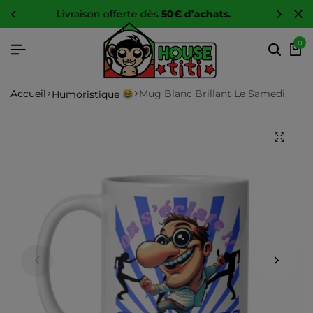
-10 %
sur toute la boutique
0
Accueil
Mug Blanc Brillant Le Samedi
Humoristique