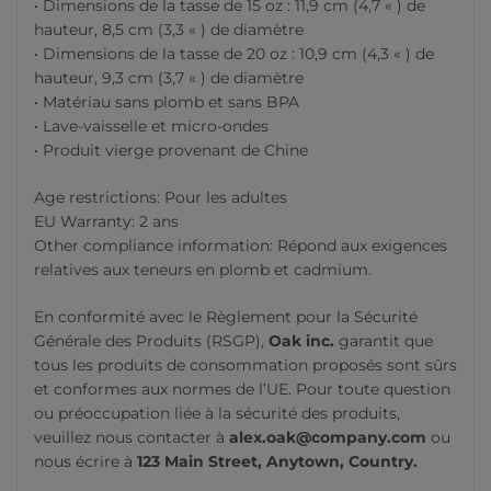
• Dimensions de la tasse de 15 oz : 11,9 cm (4,7 « ) de
hauteur, 8,5 cm (3,3 « ) de diamètre
• Dimensions de la tasse de 20 oz : 10,9 cm (4,3 « ) de
hauteur, 9,3 cm (3,7 « ) de diamètre
• Matériau sans plomb et sans BPA
• Lave-vaisselle et micro-ondes
• Produit vierge provenant de Chine
Age restrictions: Pour les adultes
EU Warranty: 2 ans
Other compliance information: Répond aux exigences
relatives aux teneurs en plomb et cadmium.
En conformité avec le Règlement pour la Sécurité
Générale des Produits (RSGP),
Oak inc.
garantit que
tous les produits de consommation proposés sont sûrs
et conformes aux normes de l’UE. Pour toute question
ou préoccupation liée à la sécurité des produits,
veuillez nous contacter à
alex.oak@company.com
ou
nous écrire à
123 Main Street, Anytown, Country.