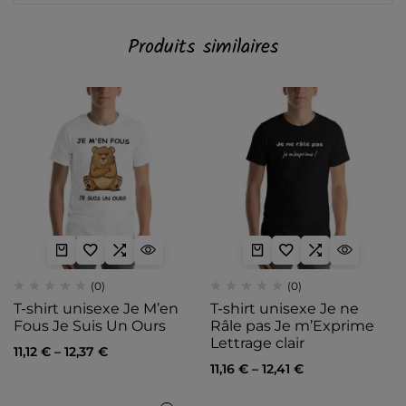
Produits similaires
(0)
(0)
T-shirt unisexe Je M’en
T-shirt unisexe Je ne
Fous Je Suis Un Ours
Râle pas Je m’Exprime
Lettrage clair
11,12
€
–
12,37
€
11,16
€
–
12,41
€