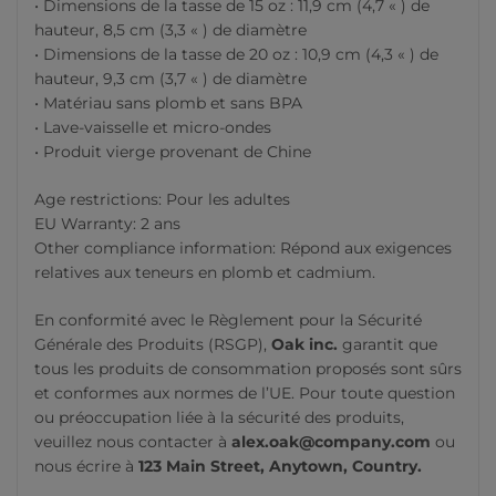
• Dimensions de la tasse de 15 oz : 11,9 cm (4,7 « ) de
hauteur, 8,5 cm (3,3 « ) de diamètre
• Dimensions de la tasse de 20 oz : 10,9 cm (4,3 « ) de
hauteur, 9,3 cm (3,7 « ) de diamètre
• Matériau sans plomb et sans BPA
• Lave-vaisselle et micro-ondes
• Produit vierge provenant de Chine
Age restrictions: Pour les adultes
EU Warranty: 2 ans
Other compliance information: Répond aux exigences
relatives aux teneurs en plomb et cadmium.
En conformité avec le Règlement pour la Sécurité
Générale des Produits (RSGP),
Oak inc.
garantit que
tous les produits de consommation proposés sont sûrs
et conformes aux normes de l’UE. Pour toute question
ou préoccupation liée à la sécurité des produits,
veuillez nous contacter à
alex.oak@company.com
ou
nous écrire à
123 Main Street, Anytown, Country.