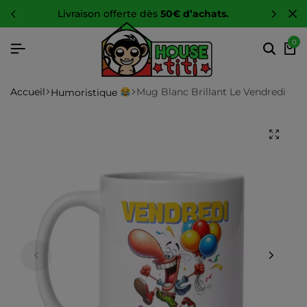
livraison offerte dès
50€ d’achats.
0
Accueil
Mug Blanc Brillant Le Vendredi
Humoristique