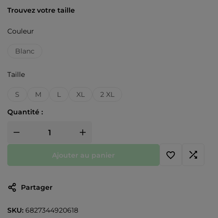
Trouvez votre taille
Couleur
Blanc
Taille
S
M
L
XL
2 XL
Quantité :
Ajouter au panier
Partager
SKU:
6827344920618