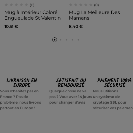
(0)
(0)
Mug à Intérieur Coloré
Mug La Meilleure Des
Engueulade St Valentin
Mamans
10,51
€
8,40
€
LIVRAISON EN
SATISFAIT OU
PAIEMENT 100%
EUROPE
REMBOURSÉ
SÉCURISÉ
Vous n’habitez pas en
Quelque chose ne va
Nous utilisons
France ? Pas de
pas ? Vous avez
14 jours
un
système de
problème, nous livrons
pour changer d’avis
cryptage SSL
pour
partout en Europe !
sécuriser vos paiemen